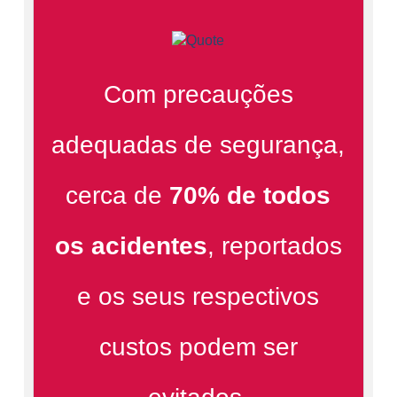
Français
AJUDA
Italiano
CARREIRAS
Dutch
Com precauções
ENCONTRAR UM REPRESENTANTE
adequadas de segurança,
ASIA PACIFIC
English
cerca de
70% de todos
中文
os acidentes
, reportados
MIDDLE EAST/AFRICA
English
e os seus respectivos
custos podem ser