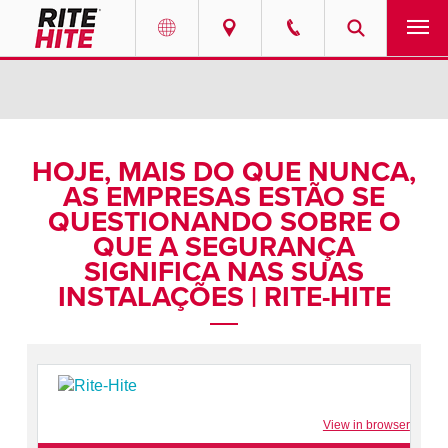
PRODUTOS
Select your location and language.
SERVIÇOS
AMERICAS
HOJE, MAIS DO QUE NUNCA,
AS EMPRESAS ESTÃO SE
English
SOLUÇÕES
QUESTIONANDO SOBRE O
Español
QUE A SEGURANÇA
SOBRE NÓS
Portuguese
SIGNIFICA NAS SUAS
INSTALAÇÕES | RITE-HITE
CONTATO
EUROPE
NOTÍCIAS
English
CENTRO DE RECURSOS
Deutsch
View in browser