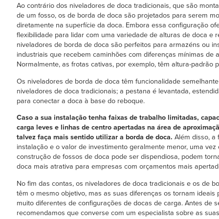
Ao contrário dos niveladores de doca tradicionais, que são mont
de um fosso, os de borda de doca são projetados para serem m
diretamente na superfície da doca. Embora essa configuração o
flexibilidade para lidar com uma variedade de alturas de doca e 
niveladores de borda de doca são perfeitos para armazéns ou in
industriais que recebem caminhões com diferenças mínimas de al
Normalmente, as frotas cativas, por exemplo, têm altura-padrão p
Os niveladores de borda de doca têm funcionalidade semelhante
niveladores de doca tradicionais; a pestana é levantada, estendi
para conectar a doca à base do reboque.
Caso a sua instalação tenha faixas de trabalho limitadas, capa
carga leves e linhas de centro apertadas na área de aproximaçã
talvez faça mais sentido utilizar a borda de doca.
Além disso, a 
instalação e o valor de investimento geralmente menor, uma vez
construção de fossos de doca pode ser dispendiosa, podem torn
doca mais atrativa para empresas com orçamentos mais apertad
No fim das contas, os niveladores de doca tradicionais e os de b
têm o mesmo objetivo, mas as suas diferenças os tornam ideais p
muito diferentes de configurações de docas de carga. Antes de se
recomendamos que converse com um especialista sobre as sua