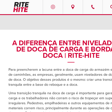
PRODUTOS
Select your location and language.
SERVIÇOS
AMERICAS
A DIFERENÇA ENTRE NIVELA
DE DOCA DE CARGA E BORD
English
SOLUÇÕES
DOCA | RITE-HITE
Español
SOBRE NÓS
Portuguese
Para preencherem a lacuna entre a doca de carga do armazém 
de caminhões, as empresas, geralmente, usam niveladores de d
CONTATO
de doca. O objetivo desses produtos é o mesmo: criar uma trans
tranquila entre a base do reboque e a doca.
EUROPE
NOTÍCIAS
Uma transição tranquila na doca de carga é importante para gara
English
carga e os trabalhadores não corram o risco de tropeçar em supe
CENTRO DE RECURSOS
irregulares. Pedestres, empilhadeiras e outros equipamentos de
Deutsch
materiais correm risco, principalmente durante as operações de 