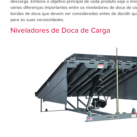
Français
descarga. Embora o objetivo principal de cada produto seja o m
AJUDA
várias diferenças importantes entre os niveladores de doca de c
Italiano
bordas de doca que devem ser consideradas antes de decidir qua
para as suas necessidades.
CARREIRAS
Dutch
Niveladores de Doca de Carga
ENCONTRAR UM REPRESENTANTE
ASIA PACIFIC
English
中文
MIDDLE EAST/AFRICA
English