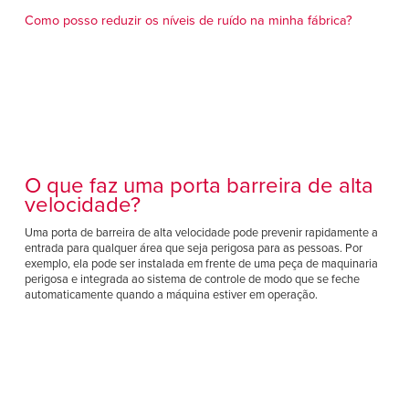
Français
AJUDA
Como posso reduzir os níveis de ruído na minha fábrica?
Italiano
CARREIRAS
Dutch
ENCONTRAR UM REPRESENTANTE
ASIA PACIFIC
O que faz uma porta barreira de alta
English
velocidade?
中文
Uma porta de barreira de alta velocidade pode prevenir rapidamente a
entrada para qualquer área que seja perigosa para as pessoas. Por
MIDDLE EAST/AFRICA
exemplo, ela pode ser instalada em frente de uma peça de maquinaria
perigosa e integrada ao sistema de controle de modo que se feche
English
automaticamente quando a máquina estiver em operação.