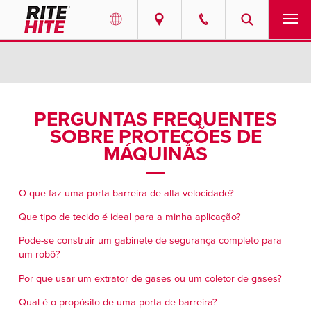
PRODUTOS
Select your location and language.
SERVIÇOS
AMERICAS
PERGUNTAS FREQUENTES
SOBRE PROTEÇÕES DE
English
SOLUÇÕES
MÁQUINAS
Español
SOBRE NÓS
Portuguese
O que faz uma porta barreira de alta velocidade?
CONTATO
Que tipo de tecido é ideal para a minha aplicação?
Pode-se construir um gabinete de segurança completo para
EUROPE
NOTÍCIAS
um robô?
English
Por que usar um extrator de gases ou um coletor de gases?
CENTRO DE RECURSOS
Deutsch
Qual é o propósito de uma porta de barreira?