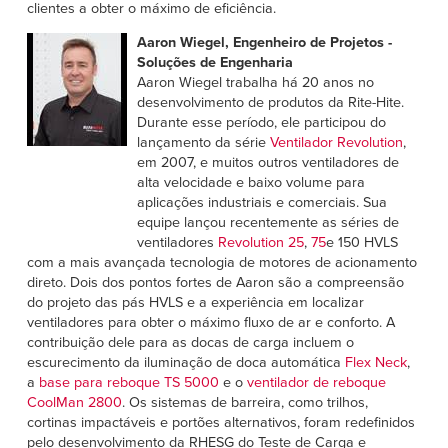
clientes a obter o máximo de eficiência.
Aaron Wiegel, Engenheiro de Projetos -
Soluções de Engenharia
Aaron Wiegel trabalha há 20 anos no
desenvolvimento de produtos da Rite-Hite.
Durante esse período, ele participou do
lançamento da série
Ventilador Revolution
,
em 2007, e muitos outros ventiladores de
alta velocidade e baixo volume para
aplicações industriais e comerciais. Sua
equipe lançou recentemente as séries de
ventiladores
Revolution 25
,
75
e 150 HVLS
com a mais avançada tecnologia de motores de acionamento
direto. Dois dos pontos fortes de Aaron são a compreensão
do projeto das pás HVLS e a experiência em localizar
ventiladores para obter o máximo fluxo de ar e conforto. A
contribuição dele para as docas de carga incluem o
escurecimento da iluminação de doca automática
Flex Neck
,
a
base para reboque TS 5000
e o
ventilador de reboque
CoolMan 2800
. Os sistemas de barreira, como trilhos,
cortinas impactáveis e portões alternativos, foram redefinidos
pelo desenvolvimento da RHESG do Teste de Carga e