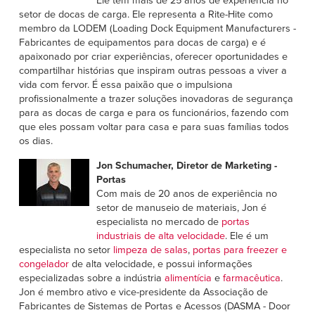
Ele tem mais de 25 anos de experiência no
setor de docas de carga. Ele representa a Rite-Hite como
membro da LODEM (Loading Dock Equipment Manufacturers -
Fabricantes de equipamentos para docas de carga) e é
apaixonado por criar experiências, oferecer oportunidades e
compartilhar histórias que inspiram outras pessoas a viver a
vida com fervor. É essa paixão que o impulsiona
profissionalmente a trazer soluções inovadoras de segurança
para as docas de carga e para os funcionários, fazendo com
que eles possam voltar para casa e para suas famílias todos
os dias.
Jon Schumacher, Diretor de Marketing -
Portas
Com mais de 20 anos de experiência no
setor de manuseio de materiais, Jon é
especialista no mercado de
portas
industriais de alta velocidade
. Ele é um
especialista no setor
limpeza de salas
,
portas para freezer e
congelador
de alta velocidade, e possui informações
especializadas sobre a indústria
alimentícia
e
farmacêutica
.
Jon é membro ativo e vice-presidente da Associação de
Fabricantes de Sistemas de Portas e Acessos (DASMA - Door