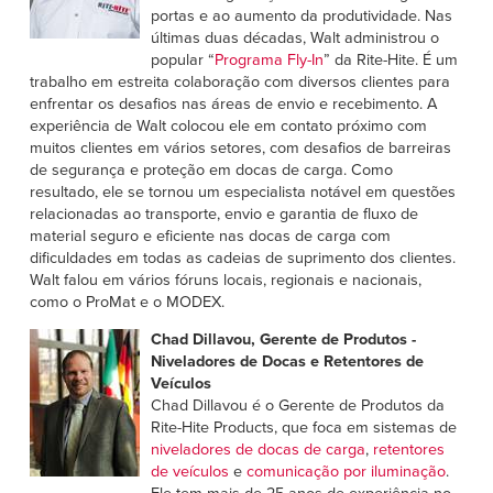
Français
AJUDA
portas e ao aumento da produtividade. Nas
últimas duas décadas, Walt administrou o
Italiano
popular “
Programa Fly-In
” da Rite-Hite. É um
CARREIRAS
Dutch
trabalho em estreita colaboração com diversos clientes para
enfrentar os desafios nas áreas de envio e recebimento. A
experiência de Walt colocou ele em contato próximo com
ENCONTRAR UM REPRESENTANTE
muitos clientes em vários setores, com desafios de barreiras
de segurança e proteção em docas de carga. Como
ASIA PACIFIC
resultado, ele se tornou um especialista notável em questões
relacionadas ao transporte, envio e garantia de fluxo de
English
material seguro e eficiente nas docas de carga com
中文
dificuldades em todas as cadeias de suprimento dos clientes.
Walt falou em vários fóruns locais, regionais e nacionais,
como o ProMat e o MODEX.
MIDDLE EAST/AFRICA
Chad Dillavou, Gerente de Produtos -
English
Niveladores de Docas e Retentores de
Veículos
Chad Dillavou é o Gerente de Produtos da
Rite-Hite Products, que foca em sistemas de
niveladores de docas de carga
,
retentores
de veículos
e
comunicação por iluminação
.