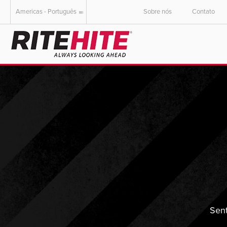
Americas - Português
Sobre nós
Contato
AMERICAS
EUROPE
English
English
Español
Deutsch
Portuguese
Français
Italiano
Dutch
Sent