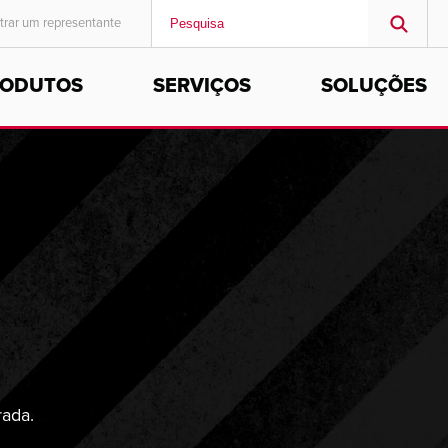
trar um representante
RODUTOS
SERVIÇOS
SOLUÇÕES
MIDDLE EAST/AFRICA
English
rada.