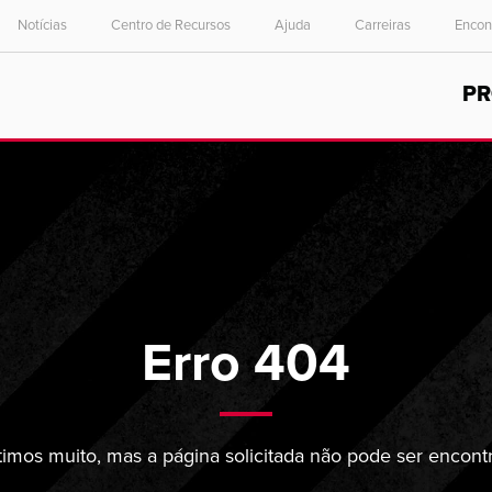
Notícias
Centro de Recursos
Ajuda
Carreiras
Encon
Select your location and language.
P
ASIA PACIFIC
English
中文
Erro 404
imos muito, mas a página solicitada não pode ser encont