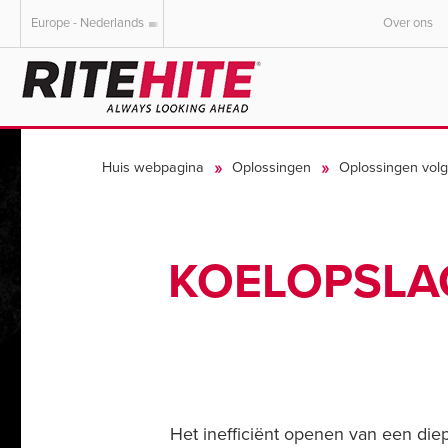
Europe - Nederlands
Over ons
AMERICAS
EUROPE
English
English
Huis webpagina
Oplossingen
Oplossingen vol
Español
Deutsch
Portuguese
Français
Italiano
KOELOPSLA
Dutch
Het inefficiënt openen van een die