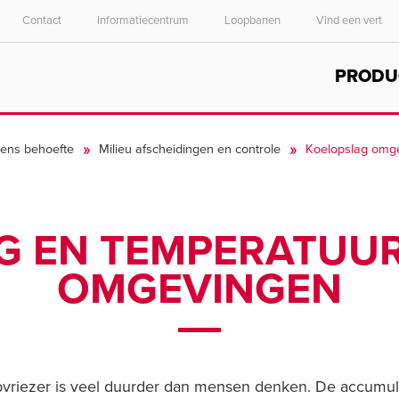
Contact
Informatiecentrum
Loopbanen
Vind een vert
Select your location and language.
PRODU
ASIA PACIFIC
English
gens behoefte
Milieu afscheidingen en controle
Koelopslag omg
中文
G EN TEMPERATUU
OMGEVINGEN
pvriezer is veel duurder dan mensen denken. De accumula