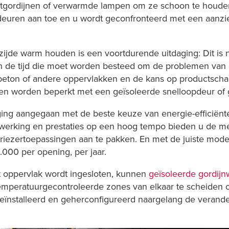
tgordijnen of verwarmde lampen om ze schoon te houden,
uren aan toe en u wordt geconfronteerd met een aanzienl
jde warm houden is een voortdurende uitdaging: Dit is n
n de tijd die moet worden besteed om de problemen van
 beton of andere oppervlakken en de kans op productsch
en worden beperkt met een geïsoleerde snelloopdeur of 
daging aangegaan met de beste keuze van energie-efficiën
 werking en prestaties op een hoog tempo bieden u de me
vriezertoepassingen aan te pakken. En met de juiste mod
.000 per opening, per jaar.
ot oppervlak wordt ingesloten, kunnen
geïsoleerde gordij
peratuurgecontroleerde zones van elkaar te scheiden of
nstalleerd en geherconfigureerd naargelang de veranderin