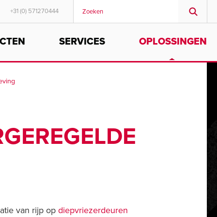
+31 (0) 571270444
CTEN
SERVICES
OPLOSSINGEN
MIDDLE EAST/AFRICA
English
eving
RGEREGELDE
tie van rijp op
diepvriezerdeuren