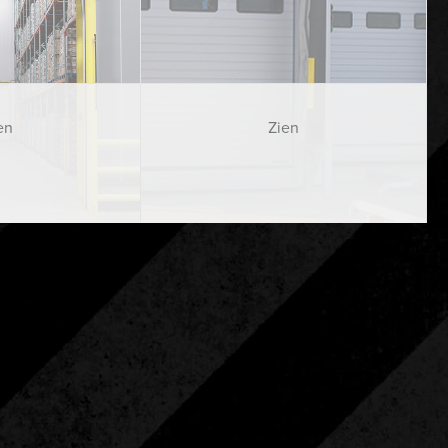
en
Zien