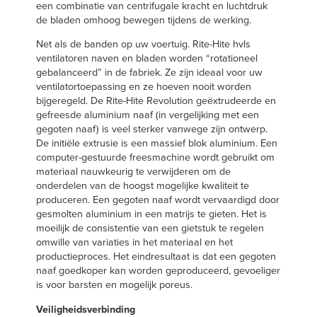
een combinatie van centrifugale kracht en luchtdruk
de bladen omhoog bewegen tijdens de werking.
Net als de banden op uw voertuig. Rite-Hite hvls
ventilatoren naven en bladen worden “rotationeel
gebalanceerd” in de fabriek. Ze zijn ideaal voor uw
ventilatortoepassing en ze hoeven nooit worden
bijgeregeld. De Rite-Hite Revolution geëxtrudeerde en
gefreesde aluminium naaf (in vergelijking met een
gegoten naaf) is veel sterker vanwege zijn ontwerp.
De initiële extrusie is een massief blok aluminium. Een
computer-gestuurde freesmachine wordt gebruikt om
materiaal nauwkeurig te verwijderen om de
onderdelen van de hoogst mogelijke kwaliteit te
produceren. Een gegoten naaf wordt vervaardigd door
gesmolten aluminium in een matrijs te gieten. Het is
moeilijk de consistentie van een gietstuk te regelen
omwille van variaties in het materiaal en het
productieproces. Het eindresultaat is dat een gegoten
naaf goedkoper kan worden geproduceerd, gevoeliger
is voor barsten en mogelijk poreus.
Veiligheidsverbinding