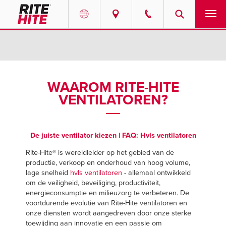
PRODUCTEN
Select your location and language.
SERVICES
AMERICAS
WAAROM RITE-HITE
VENTILATOREN?
English
OPLOSSINGEN
Español
OVER ONS
Portuguese
De juiste ventilator kiezen
|
FAQ: Hvls ventilatoren
CONTACT
Rite-Hite® is wereldleider op het gebied van de
productie, verkoop en onderhoud van hoog volume,
lage snelheid
hvls ventilatoren
- allemaal ontwikkeld
EUROPE
INFORMATIECENTRUM
om de veiligheid, beveiliging, productiviteit,
energieconsumptie en milieuzorg te verbeteren. De
English
voortdurende evolutie van Rite-Hite ventilatoren en
LOOPBANEN
Deutsch
onze diensten wordt aangedreven door onze sterke
toewijding aan innovatie en een passie om