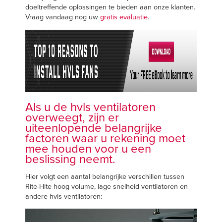
Français
VIND EEN VERT
doeltreffende oplossingen te bieden aan onze klanten.
Vraag vandaag nog uw
gratis evaluatie
.
Italiano
+31 (0) 571270444
Dutch
ASIA PACIFIC
English
Als u de hvls ventilatoren
overweegt, zijn er
中文
uiteenlopende belangrijke
factoren waar u rekening moet
mee houden voor u een
beslissing neemt.
MIDDLE EAST/AFRICA
Hier volgt een aantal belangrijke verschillen tussen
English
Rite-Hite hoog volume, lage snelheid ventilatoren en
andere hvls ventilatoren: