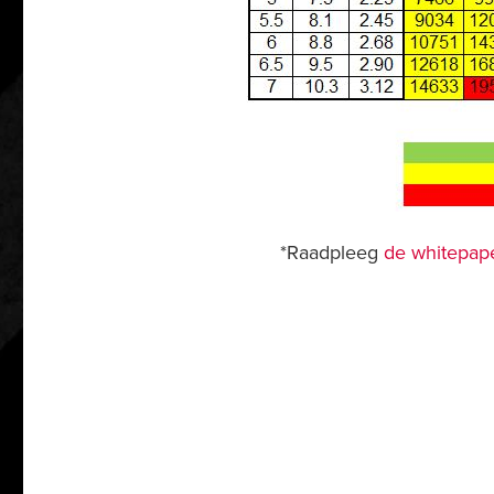
*Raadpleeg
de whitepape