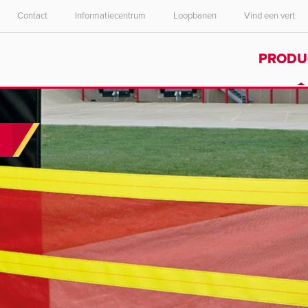
Contact
Informatiecentrum
Loopbanen
Vind een vert
Select your location and language.
Select your location and language.
PRODU
ASIA PACIFIC
ASIA PACIFIC
English
English
中文
中文