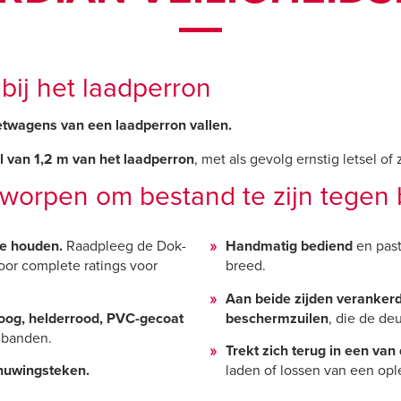
ij het laadperron
etwagens van een laadperron vallen.
l van 1,2 m
van het laadperron
, met als gevolg ernstig letsel of
worpen om bestand te zijn tegen 
te houden.
Raadpleeg de Dok-
Handmatig bediend
en pas
or complete ratings voor
breed.
Aan beide zijden veranker
oog, helderrood, PVC-gecoat
beschermzuilen
, die de de
nbanden.
Trekt zich terug in een van
chuwingsteken.
laden of lossen van een op