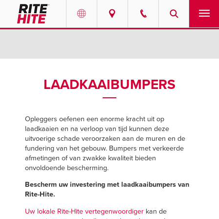
PRODUCTEN
Select your location and language.
SERVICES
AMERICAS
LAADKAAIBUMPERS
English
OPLOSSINGEN
Español
Opleggers oefenen een enorme kracht uit op
OVER ONS
Portuguese
laadkaaien en na verloop van tijd kunnen deze
uitvoerige schade veroorzaken aan de muren en de
CONTACT
fundering van het gebouw. Bumpers met verkeerde
afmetingen of van zwakke kwaliteit bieden
onvoldoende bescherming.
EUROPE
INFORMATIECENTRUM
Bescherm uw investering met laadkaaibumpers van
English
Rite-Hite.
LOOPBANEN
Deutsch
Uw lokale Rite-Hite vertegenwoordiger
kan de