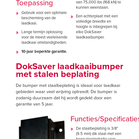
Toepassing
van 75,000 lbs (168 kN) te
kunnen weerstaan.
Gebruik voor een optimale
Een achterplaat met een
bescherming van de
volledige breedte en
laadkaai.
hoogte is inbegrepen bij
Lange termijn oplossing
elke DokSaver
voor de meest veeleisende
laadkaaibumper.
laadkaai omstandigheden.
10-jaar beperkte garantie.
DokSaver laadkaaibumper
met stalen beplating
De bumper met staalbeplating is ideaal voor laadkaai
gebieden waar veel wrijving optreedt. De bumper is
zodanig duurzaam dat hij wordt gedekt door een
garantie van 5 jaar.
Functies/Specificatie
De staalbeplating is 3/8"
(9.5 mm) dik staal met een