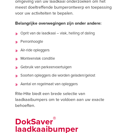
omgeving van uw laadkaai onderzoeken om het
Français
VIND EEN VERT
meest doeltreffende bumperontwerp en toepassing
Italiano
voor uw activiteiten te bepalen.
+31 (0) 571270444
Dutch
Belangrijke overwegingen zijn onder andere:
Oprit van de laadkaai – vlak, helling of daling
Perronhoogte
ASIA PACIFIC
Air-ride opleggers
Monteervlak conditie
English
Gebruik van parkeervoertuigen
中文
Soorten opleggers die worden geladen/gelost
Aantal en regelmaat van opleggers
Rite-Hite biedt een brede selectie van
MIDDLE EAST/AFRICA
laadkaaibumpers om te voldoen aan uw exacte
behoeften.
English
®
DokSaver
laadkaaibumper