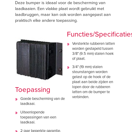
Deze bumper is ideaal voor de bescherming van
laadkaaien. Een vlakke plaat wordt gebruikt met
laadbruggen, maar kan ook worden aangepast aan
praktisch elke andere toepassing.
Functies/Specificatie
Versterkte rubberen latten
worden gestapeld tussen
3/8" (9.5 mm) stalen hoek
of plaat.
3/4" (19 mm) stalen
steunstangen worden
gelast op de hoek of de
plaat aan beide zijden en
lopen door de rubberen
Toepassing
latten om de bumper te
verbinden.
Goede bescherming van de
laadkaai.
Uiteenlopende
toepassingen van een
laadkaai.
2-jaar beperkte garantie.