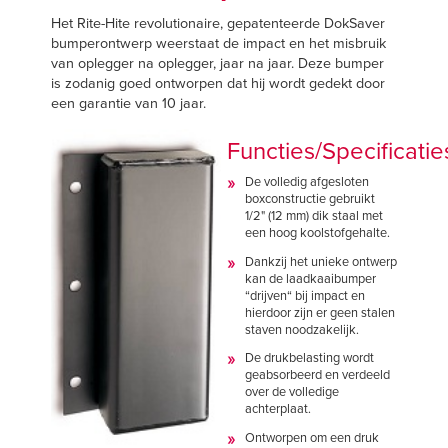
Het Rite-Hite revolutionaire, gepatenteerde DokSaver
bumperontwerp weerstaat de impact en het misbruik
van oplegger na oplegger, jaar na jaar. Deze bumper
is zodanig goed ontworpen dat hij wordt gedekt door
een garantie van 10 jaar.
Functies/Specificatie
De volledig afgesloten
boxconstructie gebruikt
1/2" (12 mm) dik staal met
een hoog koolstofgehalte.
Dankzij het unieke ontwerp
kan de laadkaaibumper
“drijven“ bij impact en
hierdoor zijn er geen stalen
staven noodzakelijk.
De drukbelasting wordt
geabsorbeerd en verdeeld
over de volledige
achterplaat.
Ontworpen om een druk