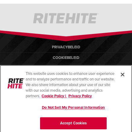
PRIVACYBELEID
COOKIEBELEID
GEBRUIKSVOORWAARDEN
This website uses cookies to enhance user experience
COMPLIANCE-NORMEN
and to analyze performance and traffic on our website.
We also share information about your use of our site
HELP
with our social media, advertising and analytics
partners.
Cookie Policy |
Privacy Policy
IMPRESSUM
Do Not Sell My Personal Information
© Copyright 2026, alle rechten voorbehouden.
Accept Cookies