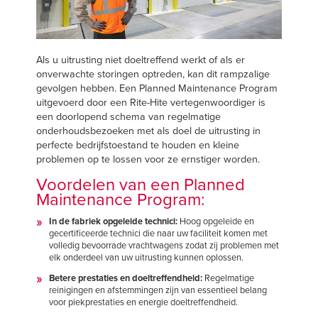
Français
VIND EEN VERT
Italiano
+31 (0) 571270444
Dutch
Als u uitrusting niet doeltreffend werkt of als er
onverwachte storingen optreden, kan dit rampzalige
gevolgen hebben. Een Planned Maintenance Program
uitgevoerd door een Rite-Hite vertegenwoordiger is
ASIA PACIFIC
een doorlopend schema van regelmatige
onderhoudsbezoeken met als doel de uitrusting in
English
perfecte bedrijfstoestand te houden en kleine
problemen op te lossen voor ze ernstiger worden.
中文
Voordelen van een Planned
Maintenance Program:
In de fabriek opgeleide technici:
Hoog opgeleide en
MIDDLE EAST/AFRICA
gecertificeerde technici die naar uw faciliteit komen met
volledig bevoorrade vrachtwagens zodat zij problemen met
English
elk onderdeel van uw uitrusting kunnen oplossen.
Betere prestaties en doeltreffendheid:
Regelmatige
reinigingen en afstemmingen zijn van essentieel belang
voor piekprestaties en energie doeltreffendheid.