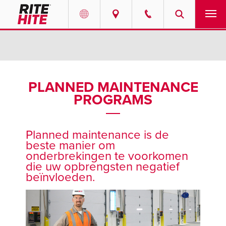
PRODUCTEN
Select your location and language.
SERVICES
AMERICAS
PLANNED MAINTENANCE
PROGRAMS
English
OPLOSSINGEN
Español
OVER ONS
Portuguese
Planned maintenance is de
beste manier om
CONTACT
onderbrekingen te voorkomen
die uw opbrengsten negatief
beïnvloeden.
EUROPE
INFORMATIECENTRUM
English
LOOPBANEN
Deutsch