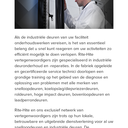
Français
VIND EEN VERT
Italiano
+31 (0) 571270444
Dutch
Als de industriële deuren van uw faciliteit
onderhoudswerken vereisen, is het van essentieel
ASIA PACIFIC
belang dat u snel kunt reageren om uw activiteiten zo
efficiënt mogelijk te doen verlopen. Rite-Hite
English
vertegenwoordigers zijn gespecialiseerd in industriële
deuronderhoud en -reparaties. In de fabriek opgeleide
中文
en gecertificeerde service technici doorlopen een
grondige training op het gebied van de diagnose en
oplossing van problemen met alle merken van
snelloopdeuren, koelopslag/diepvriezerdeuren,
MIDDLE EAST/AFRICA
roldeuren, hoge impact deuren, bovenloopdeuren en
laadperrondeuren.
English
Rite-Hite en ons exclusief netwerk van
vertegenwoordigers zijn trots op hun lokale,
betrouwbare en uitgebreide dienstverlening voor al uw
snelloopdeuren en industriële deuren. De