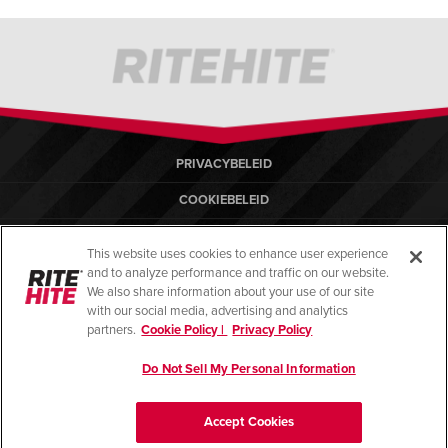
PRIVACYBELEID
COOKIEBELEID
GEBRUIKSVOORWAARDEN
This website uses cookies to enhance user experience
COMPLIANCE-NORMEN
and to analyze performance and traffic on our website.
We also share information about your use of our site
HELP
with our social media, advertising and analytics
partners.
Cookie Policy |
Privacy Policy
IMPRESSUM
Do Not Sell My Personal Information
© Copyright 2026, alle rechten voorbehouden.
Accept Cookies