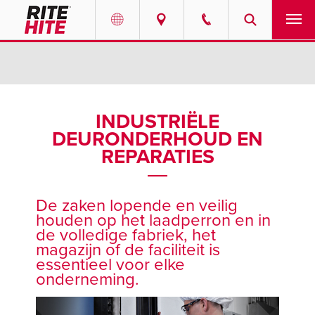
PRODUCTEN
Select your location and language.
SERVICES
AMERICAS
INDUSTRIËLE
DEURONDERHOUD EN
English
OPLOSSINGEN
REPARATIES
Español
OVER ONS
Portuguese
De zaken lopende en veilig
CONTACT
houden op het laadperron en in
de volledige fabriek, het
EUROPE
magazijn of de faciliteit is
INFORMATIECENTRUM
essentieel voor elke
English
onderneming.
LOOPBANEN
Deutsch