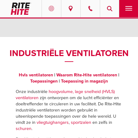
PRODUCTEN
Select your location and language.
SERVICES
AMERICAS
INDUSTRIËLE VENTILATOREN
English
OPLOSSINGEN
Español
Hvls ventilatoren
|
Waarom Rite-Hite ventilatoren
|
OVER ONS
Portuguese
Toepassingen
|
Toepassing in magazijn
Onze industriële
hoogvolume, lage snelheid (HVLS)
CONTACT
ventilatoren
zijn ontworpen om de lucht efficiënter en
doeltreffender te circuleren in uw faciliteit. De Rite-Hite
EUROPE
INFORMATIECENTRUM
industriële ventilatoren worden gebruikt in
uiteenlopende toepassingen over de hele wereld. U
English
vindt ze in
vliegtuighangars
,
sportzalen
en zelfs in
LOOPBANEN
schuren
.
Deutsch