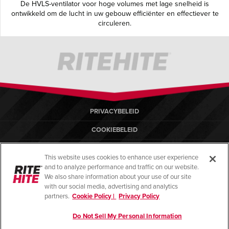
De HVLS-ventilator voor hoge volumes met lage snelheid is
ontwikkeld om de lucht in uw gebouw efficiënter en effectiever te
circuleren.
PRIVACYBELEID
COOKIEBELEID
GEBRUIKSVOORWAARDEN
This website uses cookies to enhance user experience
COMPLIANCE-NORMEN
and to analyze performance and traffic on our website.
We also share information about your use of our site
HELP
with our social media, advertising and analytics
partners.
Cookie Policy |
Privacy Policy
IMPRESSUM
Do Not Sell My Personal Information
© Copyright 2026, alle rechten voorbehouden.