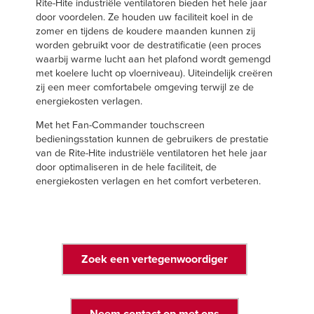
Rite-Hite industriële ventilatoren bieden het hele jaar
Français
VIND EEN VERT
door voordelen. Ze houden uw faciliteit koel in de
Italiano
zomer en tijdens de koudere maanden kunnen zij
worden gebruikt voor de destratificatie (een proces
+31 (0) 571270444
Dutch
waarbij warme lucht aan het plafond wordt gemengd
met koelere lucht op vloerniveau). Uiteindelijk creëren
zij een meer comfortabele omgeving terwijl ze de
energiekosten verlagen.
ASIA PACIFIC
Met het Fan-Commander touchscreen
bedieningsstation kunnen de gebruikers de prestatie
English
van de Rite-Hite industriële ventilatoren het hele jaar
中文
door optimaliseren in de hele faciliteit, de
energiekosten verlagen en het comfort verbeteren.
MIDDLE EAST/AFRICA
English
Zoek een vertegenwoordiger
Neem contact op met ons