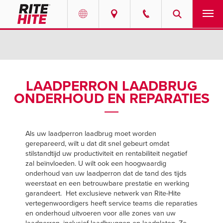
PRODUCTEN
Select your location and language.
SERVICES
AMERICAS
LAADPERRON LAADBRUG
ONDERHOUD EN REPARATIES
English
OPLOSSINGEN
Español
OVER ONS
Portuguese
Als uw laadperron laadbrug moet worden
gerepareerd, wilt u dat dit snel gebeurt omdat
CONTACT
stilstandtijd uw productiviteit en rentabiliteit negatief
zal beïnvloeden. U wilt ook een hoogwaardig
EUROPE
onderhoud van uw laadperron dat de tand des tijds
INFORMATIECENTRUM
weerstaat en een betrouwbare prestatie en werking
English
garandeert. Het exclusieve netwerk van Rite-Hite
LOOPBANEN
vertegenwoordigers heeft service teams die reparaties
Deutsch
en onderhoud uitvoeren voor alle zones van uw