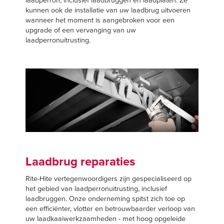
laadperron, inclusief laadbruggen en laadplaten. Ze
Français
VIND EEN VERT
kunnen ook de installatie van uw laadbrug uitvoeren
Italiano
wanneer het moment is aangebroken voor een
upgrade of een vervanging van uw
+31 (0) 571270444
Dutch
laadperronuitrusting.
ASIA PACIFIC
English
中文
Laadbrug reparaties
MIDDLE EAST/AFRICA
Rite-Hite vertegenwoordigers zijn gespecialiseerd op
English
het gebied van laadperronuitrusting, inclusief
laadbruggen. Onze onderneming spitst zich toe op
een efficiënter, vlotter en betrouwbaarder verloop van
uw laadkaaiwerkzaamheden - met hoog opgeleide