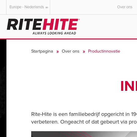
Europe - Nederlands
Over ons
AMERICAS
EUROPE
English
English
Startpagina
Over ons
Productinnovatie
Español
Deutsch
Portuguese
Français
Italiano
IN
Dutch
Rite-Hite is een familiebedrijf opgericht in
verbeteren. Ongeacht of dat gebeurt via pr