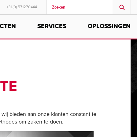
+31 (0) 571270444
CTEN
SERVICES
OPLOSSINGEN
MIDDLE EAST/AFRICA
English
ITE
e wij bieden aan onze klanten constant te
methodes om zaken te doen.