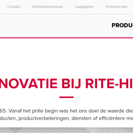
Contact
Informatiecentrum
Loopbanen
Vind een vert
Select your location and language.
PRODU
ASIA PACIFIC
English
中文
NOVATIE BIJ RITE-H
 1965. Vanaf het prille begin was het ons doel de waarde di
oducten, productverbeteringen, diensten of efficiëntere 