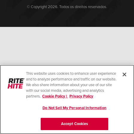
Français
CARREIRAS
© Copyright 2026. Todos os direitos reservados.
Italiano
ENCONTRAR UM REPRESENTANTE
Dutch
ASIA PACIFIC
English
中文
This website uses cookies to enhance user experience
and to analyze performance and traffic on our website.
We also share information about your use of our site
with our social media, advertising and analytics
partners.
Cookie Policy |
Privacy Policy
MIDDLE EAST/AFRICA
English
Do Not Sell My Personal Information
Accept Cookies