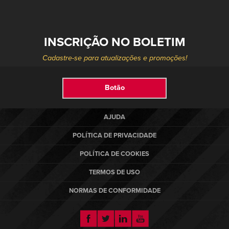
INSCRIÇÃO NO BOLETIM
PRODUTOS
Select your location and language.
Cadastre-se para atualizações e promoções!
SERVIÇOS
AMERICAS
Botão
English
SOLUÇÕES
Español
AJUDA
SOBRE NÓS
Portuguese
POLÍTICA DE PRIVACIDADE
CONTATO
POLÍTICA DE COOKIES
TERMOS DE USO
EUROPE
NOTÍCIAS
NORMAS DE CONFORMIDADE
English
CENTRO DE RECURSOS
Deutsch