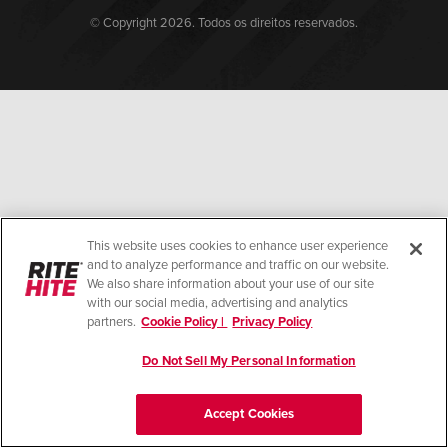
Français
CARREIRAS
© Copyright 2026. Todos os direitos reservados.
Italiano
ENCONTRAR UM REPRESENTANTE
Dutch
ASIA PACIFIC
English
中文
This website uses cookies to enhance user experience
and to analyze performance and traffic on our website.
We also share information about your use of our site
with our social media, advertising and analytics
partners.
Cookie Policy |
Privacy Policy
MIDDLE EAST/AFRICA
English
Do Not Sell My Personal Information
Accept Cookies