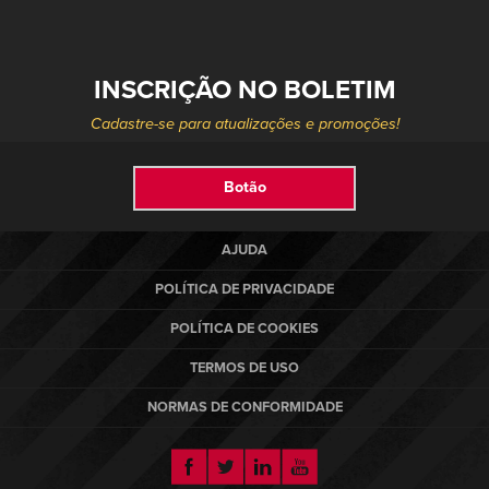
INSCRIÇÃO NO BOLETIM
PRODUTOS
Select your location and language.
Cadastre-se para atualizações e promoções!
SERVIÇOS
AMERICAS
Botão
English
SOLUÇÕES
Español
AJUDA
SOBRE NÓS
Portuguese
POLÍTICA DE PRIVACIDADE
CONTATO
POLÍTICA DE COOKIES
TERMOS DE USO
EUROPE
NOTÍCIAS
NORMAS DE CONFORMIDADE
English
CENTRO DE RECURSOS
Deutsch