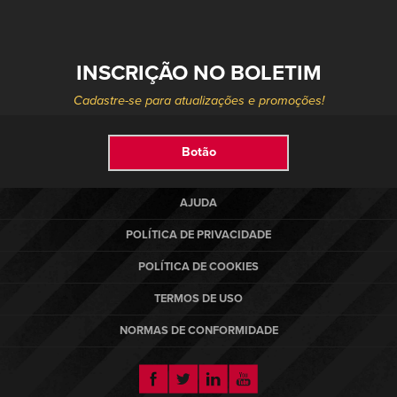
INSCRIÇÃO NO BOLETIM
PRODUTOS
Select your location and language.
Cadastre-se para atualizações e promoções!
SERVIÇOS
AMERICAS
Botão
English
SOLUÇÕES
Español
AJUDA
SOBRE NÓS
Portuguese
POLÍTICA DE PRIVACIDADE
CONTATO
POLÍTICA DE COOKIES
TERMOS DE USO
EUROPE
NOTÍCIAS
NORMAS DE CONFORMIDADE
English
CENTRO DE RECURSOS
Deutsch