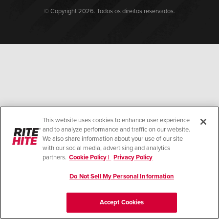
Français
CARREIRAS
© Copyright 2026. Todos os direitos reservados.
Italiano
ENCONTRAR UM REPRESENTANTE
Dutch
ASIA PACIFIC
English
中文
This website uses cookies to enhance user experience
and to analyze performance and traffic on our website.
We also share information about your use of our site
with our social media, advertising and analytics
partners.
Cookie Policy |
Privacy Policy
MIDDLE EAST/AFRICA
English
Do Not Sell My Personal Information
Accept Cookies