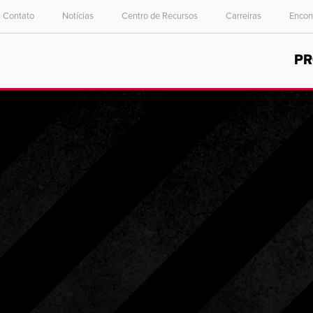
Contato
Notícias
Centro de Recursos
Carreiras
Encon
Select your location and language.
P
ASIA PACIFIC
English
中文