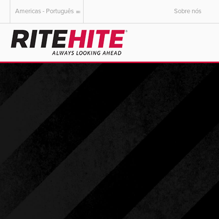
Americas - Português
Sobre nós
AMERICAS
EUROPE
English
English
Español
Deutsch
Portuguese
Français
Italiano
Dutch