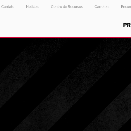
Contato
Notícias
Centro de Recursos
Carreiras
Encon
Select your location and language.
P
ASIA PACIFIC
English
中文