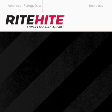
Americas - Português
Sobre nós
AMERICAS
EUROPE
English
English
Español
Deutsch
Portuguese
Français
Italiano
Dutch