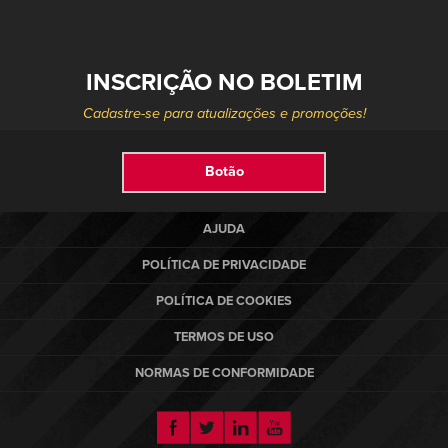
INSCRIÇÃO NO BOLETIM
PRODUTOS
Select your location and language.
Cadastre-se para atualizações e promoções!
SERVIÇOS
AMERICAS
Botão
English
SOLUÇÕES
Español
AJUDA
SOBRE NÓS
Portuguese
POLÍTICA DE PRIVACIDADE
CONTATO
POLÍTICA DE COOKIES
TERMOS DE USO
EUROPE
NOTÍCIAS
NORMAS DE CONFORMIDADE
English
CENTRO DE RECURSOS
Deutsch