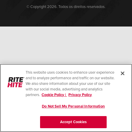
Français
CARREIRAS
© Copyright 2026. Todos os direitos reservados.
Italiano
ENCONTRAR UM REPRESENTANTE
Dutch
ASIA PACIFIC
English
中文
This website uses cookies to enhance user experience
and to analyze performance and traffic on our website.
We also share information about your use of our site
with our social media, advertising and analytics
partners.
Cookie Policy |
Privacy Policy
MIDDLE EAST/AFRICA
English
Do Not Sell My Personal Information
Accept Cookies