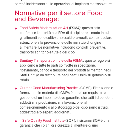
perché incideranno sulle operazioni di impianto e attrezzature.
Normative per il settore Food
and Beverage:
Food Safety Modernization Act
(FSMA): questo atto
conferisce l’autorità alla FDA di disciplinare il modo in cui
gli alimenti sono coltivati, raccolti e lavorati, con particolare
attenzione alla prevenzione delle malattie di origine
alimentare. Le normative includono controlli preventivi,
trasporto sanitario e tutela del cibo.
Sanitary Transportation rule della FSMA
:: queste regole si
applicano a tutte le parti coinvolte in spedizione,
ricevimento, carico e trasporto dei prodotti alimentari negli
Stati Uniti (o da distribuire negli Stati Uniti) su gomma o su
rotaia.
Current Good Manufacturing Practice
(CGMP): l’istruzione e
formazione in materia di cGMPs è ormai un requisito; la
gestione di un impianto deve garantire che tutti i dipendenti
addetti alla produzione, alla lavorazione, al
confezionamento o allo stoccaggio del cibo siano istruiti,
addestrati e/o esperti aggiornati.
Il Safe Quality Food Institute
(SQFI): il sistema SQF è una
garanzia che i piani di sicurezza alimentare di uno