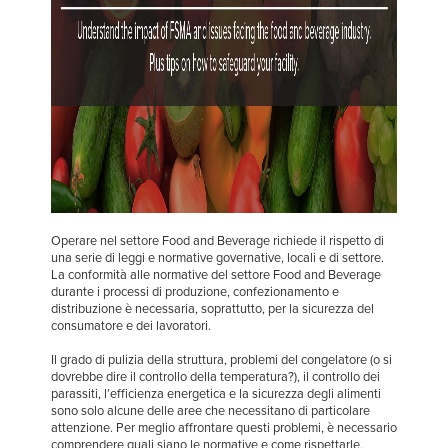
Français
TROVA UN RAPPRESENTANTE
Italiano
+39 (0) 236714370
Dutch
ASIA PACIFIC
English
中文
Operare nel settore Food and Beverage richiede il rispetto di
una serie di leggi e normative governative, locali e di settore.
La conformità alle normative del settore Food and Beverage
durante i processi di produzione, confezionamento e
distribuzione è necessaria, soprattutto, per la sicurezza del
MIDDLE EAST/AFRICA
consumatore e dei lavoratori.
English
Il grado di pulizia della struttura, problemi del congelatore (o si
dovrebbe dire il controllo della temperatura?), il controllo dei
parassiti, l’efficienza energetica e la sicurezza degli alimenti
sono solo alcune delle aree che necessitano di particolare
attenzione. Per meglio affrontare questi problemi, è necessario
comprendere quali siano le normative e come rispettarle,