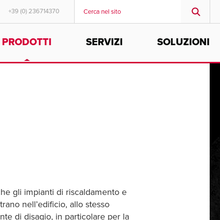
+39 (0) 236714370
PRODOTTI
SERVIZI
SOLUZIONI
MIDDLE EAST/AFRICA
MIDDLE EAST/AFRICA
English
English
I
he gli impianti di riscaldamento e
no nell’edificio, allo stesso
te di disagio, in particolare per la