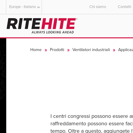
Europe - Italiano
Chi siamo
Contatti
AMERICAS
AMERICAS
EUROPE
EUROPE
English
English
English
English
Home
Prodotti
Ventilatori industriali
Applicaz
Español
Español
Deutsch
Deutsch
Portuguese
Portuguese
Français
Français
Italiano
Italiano
Dutch
Dutch
I centri congressi possono essere am
raffreddamento possono essere facil
tempo. Oltre a questo, aggiungete l’a