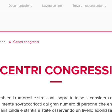
Documentazione
Lavora con noi
Trova un rappresentante
Select your location and language.
Select your location and language.
ASIA PACIFIC
ASIA PACIFIC
English
English
ioni
Centri congressi
中文
中文
CENTRI CONGRESS
bienti rumorosi e stressanti, soprattutto se si considera c
mente sovraccaricati dal gran numero di persone che entra
ria calda e stantia e state osservando un livello agonizzan