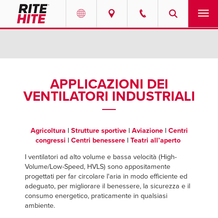
PRODOTTI
Select your location and language.
SERVIZI
AMERICAS
APPLICAZIONI DEI
VENTILATORI INDUSTRIALI
English
SOLUZIONI
Español
CHI SIAMO
Portuguese
Agricoltura
|
Strutture sportive
|
Aviazione
|
Centri
congressi
|
Centri benessere
|
Teatri all’aperto
CONTATTI
I ventilatori ad alto volume e bassa velocità (High-
Volume/Low-Speed, HVLS) sono appositamente
EUROPE
DOCUMENTAZIONE
progettati per far circolare l'aria in modo efficiente ed
adeguato, per migliorare il benessere, la sicurezza e il
English
consumo energetico, praticamente in qualsiasi
LAVORA CON NOI
Deutsch
ambiente.