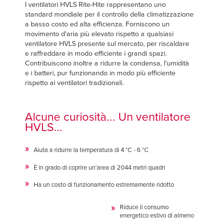
Français
I ventilatori HVLS Rite-Hite rappresentano uno
TROVA UN RAPPRESENTANTE
standard mondiale per il controllo della climatizzazione
Italiano
a basso costo ed alta efficienza. Forniscono un
+39 (0) 236714370
movimento d'aria più elevato rispetto a qualsiasi
Dutch
ventilatore HVLS presente sul mercato, per riscaldare
e raffreddare in modo efficiente i grandi spazi.
Contribuiscono inoltre a ridurre la condensa, l'umidità
e i batteri, pur funzionando in modo più efficiente
ASIA PACIFIC
rispetto ai ventilatori tradizionali.
English
Alcune curiosità... Un ventilatore
中文
HVLS...
Aiuta a ridurre la temperatura di 4 °C - 6 °C
MIDDLE EAST/AFRICA
È in grado di coprire un’area di 2044 metri quadri
English
Ha un costo di funzionamento estremamente ridotto
Riduce il consumo
energetico estivo di almeno