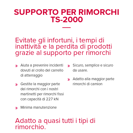
Français
Français
TROVA UN RAPPRESENTANTE
SUPPORTO PER RIMORCHI
Italiano
Italiano
TS-2000
+39 (0) 236714370
Dutch
Dutch
Evitate gli infortuni, i tempi di
inattività e la perdita di prodotti
ASIA PACIFIC
ASIA PACIFIC
grazie al supporto per rimorchi
English
English
Aiuta a prevenire incidenti
Sicuro, semplice e sicuro
中文
中文
dovuti al crollo del carrello
da usare.
di atterraggio
Adatto alla maggior parte
Gestite la maggior parte
rimorchi di camion
dei rimorchi con i nostri
martinetti per rimorchi fissi
MIDDLE EAST/AFRICA
MIDDLE EAST/AFRICA
con capacità di 227 kN
English
English
Minima manutenzione
Adatto a quasi tutti i tipi di
rimorchio.