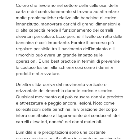
Français
TROVA UN RAPPRESENTANTE
Coloro che lavorano nel settore della cellulosa, della
carta e del confezionamento si trovano ad affrontare
Italiano
molte problematiche relative alle banchine di carico.
+39 (0) 236714370
Dutch
Innanzitutto, manovrare carichi di grandi dimensioni e
di alta capacità rende il funzionamento dei carrelli
elevatori pericoloso. Ecco perché il livello corretto della
banchina è così importante. Fornire il percorso più
regolare possibile tra il pavimento dell’impianto e il
ASIA PACIFIC
rimorchio può avere un grande impatto sulle
operazioni. È una best practice in termini di prevenire
English
le costose lesioni alla schiena così come i danni a
中文
prodotti e attrezzature.
Un’altra sfida deriva dal movimento verticale e
orizzontale del rimorchio durante carico e scarico.
Qualsiasi movimento qui può causare danni a prodotto
MIDDLE EAST/AFRICA
e attrezzature e peggio ancora, lesioni. Noto come
sollecitazioni della banchina, la vibrazione del corpo
English
intero contribuisce al logoramento dei conducenti dei
carrelli elevatori, nonché dei danni materiali.
L’umidità e le precipitazioni sono una costante
preoccupazione per il settore in quanto minacciano la