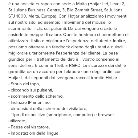
è una società europea con sede a Malta (Hotjar Ltd, Level 2,
St Julians Business Centre, 3, Elia Zammit Street, St Julians
STJ 1000, Malta, Europa). Con Hotjar analizziamo i movimenti
sul nostro sito, ad esempio i movimenti del mouse, lo
scorrimento, il clic sui pulsanti. Da qui vengono create le
cosiddette mappe di calore. Queste heatmap ci permettono di
ottimizzare il sito e migliorare l'esperienza dell'utente. Inoltre,
possiamo ottenere un feedback diretto dagli utenti e quindi
migliorare ulteriormente l'esperienza del cliente. La base
giuridica per il trattamento dei dati è il vostro consenso ai
sensi dell'art. 6 comma 1 lett. a RGPD. La sicurezza dei dati è
garantita da un accordo per l'elaborazione degli ordini con
Hotjar Ltd. I seguenti dati vengono raccolti tramite Hotjar:
- Storia del topo,
- cliccando sui pulsanti,
- scorrimento dello schermo,
- Indirizzo IP anonimo,
- dimensioni dello schermo del visitatore,
- Tipo di dispositivo (smartphone, computer) e browser
utilizzato,
- Paese del visitatore,
- Impostazioni della lingua.