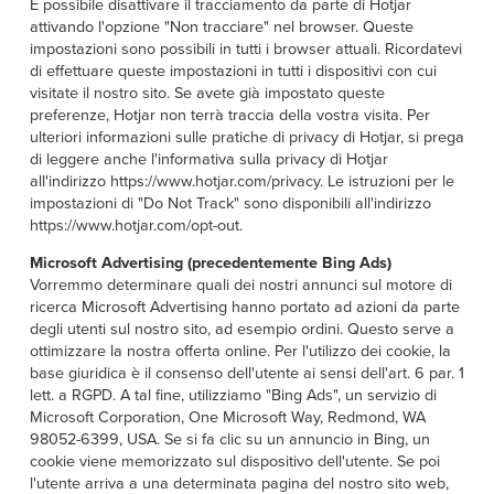
È possibile disattivare il tracciamento da parte di Hotjar
attivando l'opzione "Non tracciare" nel browser. Queste
impostazioni sono possibili in tutti i browser attuali. Ricordatevi
di effettuare queste impostazioni in tutti i dispositivi con cui
visitate il nostro sito. Se avete già impostato queste
preferenze, Hotjar non terrà traccia della vostra visita. Per
ulteriori informazioni sulle pratiche di privacy di Hotjar, si prega
di leggere anche l'informativa sulla privacy di Hotjar
all'indirizzo https://www.hotjar.com/privacy. Le istruzioni per le
impostazioni di "Do Not Track" sono disponibili all'indirizzo
https://www.hotjar.com/opt-out.
Microsoft Advertising (precedentemente Bing Ads)
Vorremmo determinare quali dei nostri annunci sul motore di
ricerca Microsoft Advertising hanno portato ad azioni da parte
degli utenti sul nostro sito, ad esempio ordini. Questo serve a
ottimizzare la nostra offerta online. Per l'utilizzo dei cookie, la
base giuridica è il consenso dell'utente ai sensi dell'art. 6 par. 1
lett. a RGPD. A tal fine, utilizziamo "Bing Ads", un servizio di
Microsoft Corporation, One Microsoft Way, Redmond, WA
98052-6399, USA. Se si fa clic su un annuncio in Bing, un
cookie viene memorizzato sul dispositivo dell'utente. Se poi
l'utente arriva a una determinata pagina del nostro sito web,