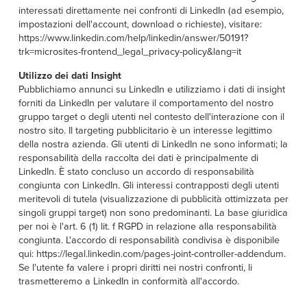
interessati direttamente nei confronti di LinkedIn (ad esempio,
impostazioni dell'account, download o richieste), visitare:
https://www.linkedin.com/help/linkedin/answer/50191?
trk=microsites-frontend_legal_privacy-policy&lang=it
Utilizzo dei dati Insight
Pubblichiamo annunci su LinkedIn e utilizziamo i dati di insight
forniti da LinkedIn per valutare il comportamento del nostro
gruppo target o degli utenti nel contesto dell'interazione con il
nostro sito. Il targeting pubblicitario è un interesse legittimo
della nostra azienda. Gli utenti di LinkedIn ne sono informati; la
responsabilità della raccolta dei dati è principalmente di
LinkedIn. È stato concluso un accordo di responsabilità
congiunta con LinkedIn. Gli interessi contrapposti degli utenti
meritevoli di tutela (visualizzazione di pubblicità ottimizzata per
singoli gruppi target) non sono predominanti. La base giuridica
per noi è l'art. 6 (1) lit. f RGPD in relazione alla responsabilità
congiunta. L'accordo di responsabilità condivisa è disponibile
qui: https://legal.linkedin.com/pages-joint-controller-addendum.
Se l'utente fa valere i propri diritti nei nostri confronti, li
trasmetteremo a LinkedIn in conformità all'accordo.