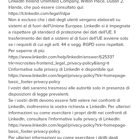
LinkedIn Ireland Unlimited Company, Wilton Place, Dublin 2,
Irlanda, che può essere consultato qui:
https://it.linkedin.com/legal/l/dpa
Non è escluso che i dati degli utenti vengano elaborati su
sistemi al di fuori dell'Unione Europea. LinkedIn si è impegnata
a rispettare gli standard di protezione dei dati dell'UE. Il
trasferimento dei dati a sistemi al di fuori dell'UE avviene solo
se i requisiti di cui agli artt. 44 e segg. RGPD sono rispettati.
Per saperne di più:
https://www.linkedin.com/help/linkedin/answer/62533?
trk=microsites-frontend_legal_privacy-policy&lang=it
L'informativa sulla privacy di LinkedIn è disponibile qui:
https://www.linkedin.com/legal/privacy-policy?trk=homepage-
basic_footer-privacy-policy
I vostri dati saranno trasmessi alle autorità solo in presenza di
disposizioni di legge prevalenti.
Se i vostri diritti devono essere fatti valere nei confronti di
LinkedIn, inoltreremo la vostra richiesta a LinkedIn. Per ulteriori
informazioni su come esercitare i propri diritti nei confronti di
LinkedIn, consultare l'informativa sulla privacy di LinkedIn:
https://www.linkedin.com/legal/privacy-policy?trk=homepage-
basic_footer-privacy-policy
Per ulteriori informazioni su come esercitare i diritti degli