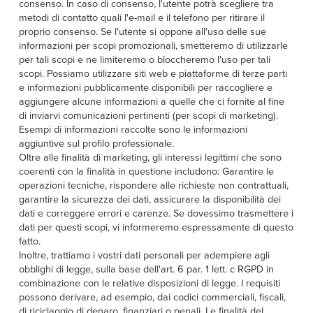
consenso. In caso di consenso, l'utente potrà scegliere tra
metodi di contatto quali l'e-mail e il telefono per ritirare il
proprio consenso. Se l'utente si oppone all'uso delle sue
informazioni per scopi promozionali, smetteremo di utilizzarle
per tali scopi e ne limiteremo o bloccheremo l'uso per tali
scopi. Possiamo utilizzare siti web e piattaforme di terze parti
e informazioni pubblicamente disponibili per raccogliere e
aggiungere alcune informazioni a quelle che ci fornite al fine
di inviarvi comunicazioni pertinenti (per scopi di marketing).
Esempi di informazioni raccolte sono le informazioni
aggiuntive sul profilo professionale.
Oltre alle finalità di marketing, gli interessi legittimi che sono
coerenti con la finalità in questione includono: Garantire le
operazioni tecniche, rispondere alle richieste non contrattuali,
garantire la sicurezza dei dati, assicurare la disponibilità dei
dati e correggere errori e carenze. Se dovessimo trasmettere i
dati per questi scopi, vi informeremo espressamente di questo
fatto.
Inoltre, trattiamo i vostri dati personali per adempiere agli
obblighi di legge, sulla base dell'art. 6 par. 1 lett. c RGPD in
combinazione con le relative disposizioni di legge. I requisiti
possono derivare, ad esempio, dai codici commerciali, fiscali,
di riciclaggio di denaro, finanziari o penali. Le finalità del