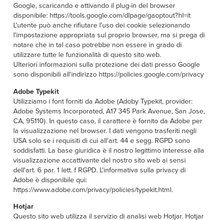
Google, scaricando e attivando il plug-in del browser
disponibile: https://tools.google.com/dlpage/gaoptout?hl=it
L'utente può anche rifiutare l'uso dei cookie selezionando
l'impostazione appropriata sul proprio browser, ma si prega di
notare che in tal caso potrebbe non essere in grado di
utilizzare tutte le funzionalità di questo sito web.
Ulteriori informazioni sulla protezione dei dati presso Google
sono disponibili all'indirizzo https://policies.google.com/privacy
Adobe Typekit
Utilizziamo i font forniti da Adobe (Adoby Typekit, provider:
Adobe Systems Incorporated, A17 345 Park Avenue, San Jose,
CA, 95110). In questo caso, il carattere è fornito da Adobe per
la visualizzazione nel browser. I dati vengono trasferiti negli
USA solo se i requisiti di cui all'art. 44 e segg. RGPD sono
soddisfatti. La base giuridica è il nostro legittimo interesse alla
visualizzazione accattivante del nostro sito web ai sensi
dell'art. 6 par. 1 lett. f RGPD. L'informativa sulla privacy di
Adobe è disponibile qui:
https://www.adobe.com/privacy/policies/typekit.html.
Hotjar
Questo sito web utilizza il servizio di analisi web Hotjar. Hotjar