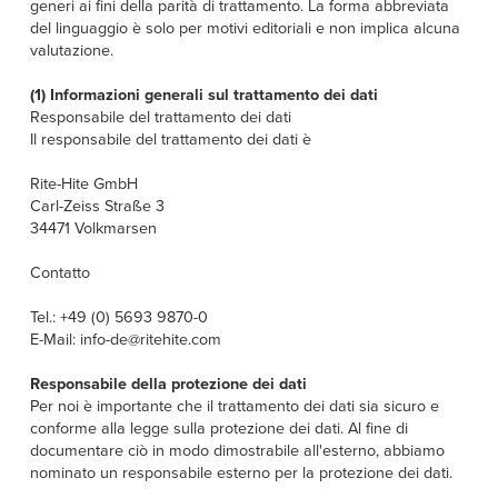
Français
generi ai fini della parità di trattamento. La forma abbreviata
CERCATE UN RAPPRESENTANTE
del linguaggio è solo per motivi editoriali e non implica alcuna
Italiano
valutazione.
+39 (0) 236714370
Dutch
(1) Informazioni generali sul trattamento dei dati
Responsabile del trattamento dei dati
Il responsabile del trattamento dei dati è
ASIA PACIFIC
Rite-Hite GmbH
Carl-Zeiss Straße 3
English
34471 Volkmarsen
中文
Contatto
MIDDLE EAST/AFRICA
Tel.: +49 (0) 5693 9870-0
E-Mail: info-de@ritehite.com
English
Responsabile della protezione dei dati
Per noi è importante che il trattamento dei dati sia sicuro e
conforme alla legge sulla protezione dei dati. Al fine di
documentare ciò in modo dimostrabile all'esterno, abbiamo
nominato un responsabile esterno per la protezione dei dati.