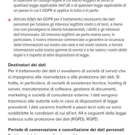
a rispettare un obbligo legale a cui siamo soggetti ai sensi di
qualsiasi legge applicabile dell'UE o di qualsiasi legge applicabile di
un paese in cui il GDPR si applica in tutto o in parte.
Articolo 6(1)(f) del GDPR per il trattamento necessario dei dati
personali per tutelare gli interessi legittimi nostri o di terzi, a meno
che non prevalgano le libertà fondamentali, i diritti e gli interessi
dell'interessato. Gli interessi legittimi da parte nostra sono, in
particolare, il nostro interesse commerciale a garantire la sicurezza
delle informazioni sul nostro sito web e nei nostri sistemi, a fornire
informazioni sulla nostra gamma di servizi e a far valere i nostri diritti
legali e il rispetto di altre disposizioni di legge.
Destinatari dei dati
Per il trattamento dei dati ci avvaliamo di società di servizi che
si impegnano alla riservatezza e alla protezione dei dati. Si
tratta, in particolare, di società di assistenza tecnica, hosting di
server, manutenzione di software, gestione di documenti,
marketing e società di consulenza esterne. I dati vengono
trasmessi alle autorità solo in caso di disposizioni di legge
prevalenti. I dati saranno trasferiti a paesi terzi solo se sono
soddisfatte le condizioni di cui all'art. 44 e seguenti della legge
tedesca sulla protezione dei dati (RGPD). RGPD.
Periodo di conservazione e cancellazione dei dati personali