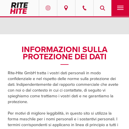
PRODOTTI
Select your location and language.
SERVIZI
AMERICAS
INFORMAZIONI SULLA
PROTEZIONE DEI DATI
English
SOLUZIONI
Español
CHI SIAMO
Rite-Hite GmbH tratta i vostri dati personali in modo
Portuguese
confidenziale e nel rispetto delle norme sulla protezione dei
dati. Indipendentemente dal rapporto commerciale che avete
CONTATTO
con noi o dal contesto in cui ci contattate, di seguito vi
spieghiamo come trattiamo i vostri dati e ne garantiamo la
EUROPE
protezione.
CENTRO RISORSE
English
Per motivi di migliore leggibilità, in questo sito si utilizza la
LAVORATE CON NOI
forma maschile per i nomi personali e i sostantivi personali. I
Deutsch
termini corrispondenti si applicano in linea di principio a tutti i