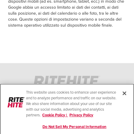
dispositivi mobili (ad es. smartphone, tablet, ecc.) in modo che
Google abbia un accesso limitato ai dati dei contatti, ai dati
sulla posizione, ai dati del calendario o alle foto, tra le altre
cose. Queste opzioni di impostazione variano a seconda del
sistema operativo utilizzato sul dispositivo mobile finale.
INFORMATIVA SULLA PRIVACY
INFORMATIVA SUI COOKIE
CONDIZIONI DI UTILIZZO
This website uses cookies to enhance user experience
STANDARD DI CONFORMITÀ
and to analyze performance and traffic on our website.
We also share information about your use of our site
AIUTO
with our social media, advertising and analytics
partners.
Cookie Policy |
Privacy Policy
INFORMAZIONE LEGALE
Do Not Sell My Personal Information
© Copyright 2026. Tutti i diritti riservati.