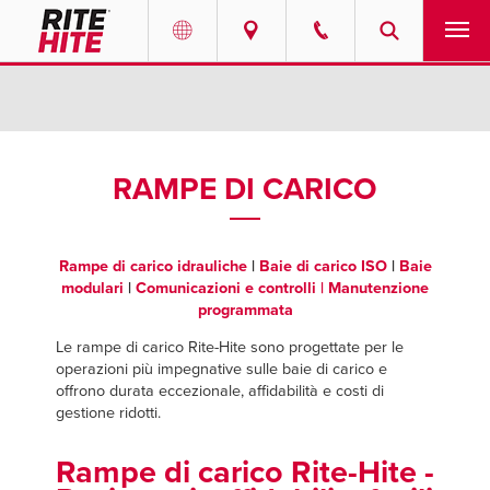
PRODOTTI
Select your location and language.
SERVIZI
AMERICAS
RAMPE DI CARICO
English
SOLUZIONI
Español
Rampe di carico idrauliche
|
Baie di carico ISO
|
Baie
CHI SIAMO
Portuguese
modulari
|
Comunicazioni e controlli
| Manutenzione
programmata
CONTATTI
Le rampe di carico Rite-Hite sono progettate per le
operazioni più impegnative sulle baie di carico e
EUROPE
DOCUMENTAZIONE
offrono durata eccezionale, affidabilità e costi di
gestione ridotti.
English
LAVORA CON NOI
Deutsch
Rampe di carico Rite-Hite -