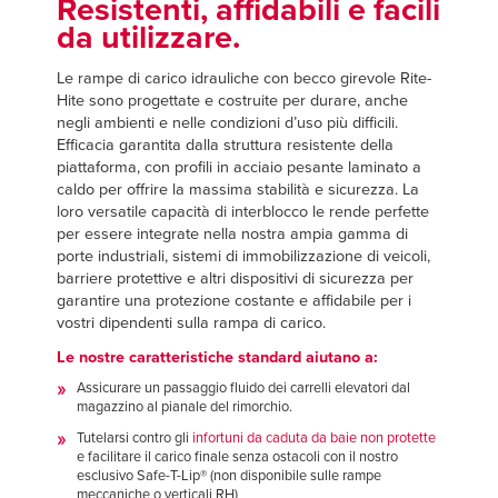
Resistenti, affidabili e facili
Français
TROVA UN RAPPRESENTANTE
da utilizzare.
Italiano
+39 (0) 236714370
Le rampe di carico idrauliche con becco girevole Rite-
Dutch
Hite sono progettate e costruite per durare, anche
negli ambienti e nelle condizioni d’uso più difficili.
Efficacia garantita dalla struttura resistente della
piattaforma, con profili in acciaio pesante laminato a
ASIA PACIFIC
caldo per offrire la massima stabilità e sicurezza. La
loro versatile capacità di interblocco le rende perfette
English
per essere integrate nella nostra ampia gamma di
porte industriali, sistemi di immobilizzazione di veicoli,
中文
barriere protettive e altri dispositivi di sicurezza per
garantire una protezione costante e affidabile per i
vostri dipendenti sulla rampa di carico.
Le nostre caratteristiche standard aiutano a:
MIDDLE EAST/AFRICA
Assicurare un passaggio fluido dei carrelli elevatori dal
English
magazzino al pianale del rimorchio.
Tutelarsi contro gli
infortuni da caduta da baie non protette
e facilitare il carico finale senza ostacoli con il nostro
esclusivo Safe-T-Lip® (non disponibile sulle rampe
meccaniche o verticali RH)