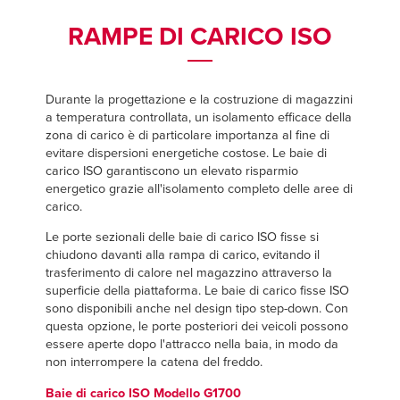
Français
Français
TROVA UN RAPPRESENTANTE
RAMPE DI CARICO ISO
Italiano
Italiano
+39 (0) 236714370
Dutch
Dutch
Durante la progettazione e la costruzione di magazzini
a temperatura controllata, un isolamento efficace della
zona di carico è di particolare importanza al fine di
ASIA PACIFIC
ASIA PACIFIC
evitare dispersioni energetiche costose. Le baie di
carico ISO garantiscono un elevato risparmio
English
English
energetico grazie all'isolamento completo delle aree di
carico.
中文
中文
Le porte sezionali delle baie di carico ISO fisse si
chiudono davanti alla rampa di carico, evitando il
trasferimento di calore nel magazzino attraverso la
MIDDLE EAST/AFRICA
MIDDLE EAST/AFRICA
superficie della piattaforma. Le baie di carico fisse ISO
sono disponibili anche nel design tipo step-down. Con
English
English
questa opzione, le porte posteriori dei veicoli possono
essere aperte dopo l'attracco nella baia, in modo da
non interrompere la catena del freddo.
Baie di carico ISO Modello G1700