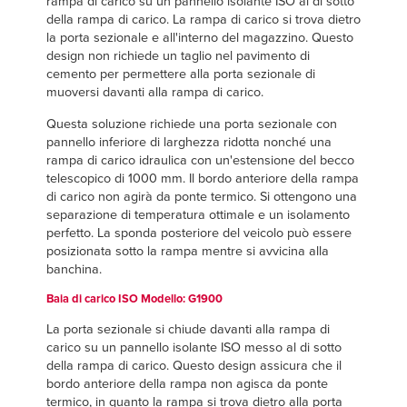
rampa di carico su un pannello isolante ISO al di sotto
della rampa di carico. La rampa di carico si trova dietro
la porta sezionale e all'interno del magazzino. Questo
design non richiede un taglio nel pavimento di
cemento per permettere alla porta sezionale di
muoversi davanti alla rampa di carico.
Questa soluzione richiede una porta sezionale con
pannello inferiore di larghezza ridotta nonché una
rampa di carico idraulica con un'estensione del becco
telescopico di 1000 mm. Il bordo anteriore della rampa
di carico non agirà da ponte termico. Si ottengono una
separazione di temperatura ottimale e un isolamento
perfetto. La sponda posteriore del veicolo può essere
posizionata sotto la rampa mentre si avvicina alla
banchina.
Baia di carico
ISO
Modello: G1900
La porta sezionale si chiude davanti alla rampa di
carico su un pannello isolante ISO messo al di sotto
della rampa di carico. Questo design assicura che il
bordo anteriore della rampa non agisca da ponte
termico, in quanto la rampa si trova dietro alla porta