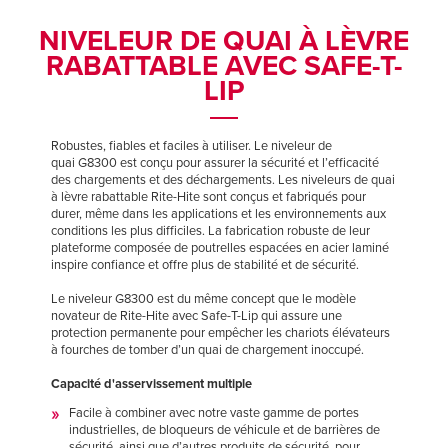
Français
Français
TROUVER UN REPRÉSENTANT
NIVELEUR DE QUAI À LÈVRE
Italiano
Italiano
RABATTABLE AVEC SAFE-T-
+33 (0) 1 30 07 12 37
Dutch
Dutch
LIP
Robustes, fiables et faciles à utiliser. Le niveleur de
quai G8300 est conçu pour assurer la sécurité et l’efficacité
ASIA PACIFIC
ASIA PACIFIC
des chargements et des déchargements. Les niveleurs de quai
à lèvre rabattable Rite-Hite sont conçus et fabriqués pour
English
English
durer, même dans les applications et les environnements aux
conditions les plus difficiles. La fabrication robuste de leur
中文
中文
plateforme composée de poutrelles espacées en acier laminé
inspire confiance et offre plus de stabilité et de sécurité.
Le niveleur G8300 est du même concept que le modèle
novateur de Rite-Hite avec Safe-T-Lip qui assure une
MIDDLE EAST/AFRICA
MIDDLE EAST/AFRICA
protection permanente pour empêcher les chariots élévateurs
à fourches de tomber d’un quai de chargement inoccupé.
English
English
Capacité d'asservissement multiple
Facile à combiner avec notre vaste gamme de portes
industrielles, de bloqueurs de véhicule et de barrières de
sécurité, ainsi que d’autres produits de sécurité, pour