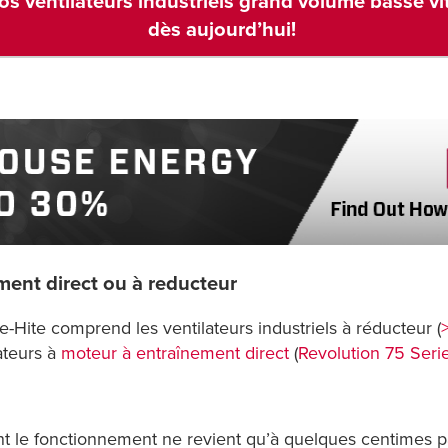
c nos ventilateurs industriels grand volume basse 
dès aujourd’hui!
ment direct ou à reducteur
Hite comprend les ventilateurs industriels à réducteur (
lateurs à
moteur à entraînement direct
(
Revolution 75 Seri
ont le fonctionnement ne revient qu’à quelques centimes