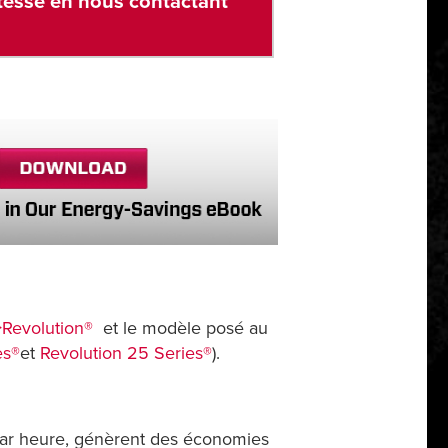
vitesse en nous contactant
>Revolution®
et le modèle posé au
es®
et
Revolution 25 Series®
).
 par heure, génèrent des économies