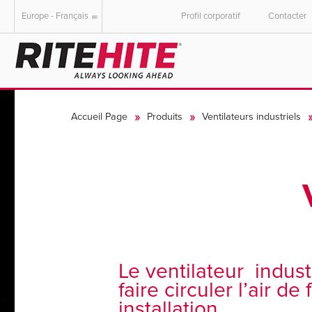
Europe - Français
Profil corporatif
Contacter
AMERICAS
EUROPE
English
English
Accueil Page
Produits
Ventilateurs industriels
Español
Deutsch
Portuguese
Français
Italiano
Dutch
Le ventilateur indus
faire circuler l’air de
installation.