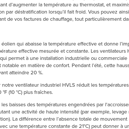
nt d’augmenter la température au thermostat, et maximise
tion par déstratification lorsqu’il fait froid. Vous pouvez a
t de vos factures de chauffage, tout particulièrement dans
ur éolien qui abaisse la température effective et donne l’i
érature effective mesurée et constante. Les ventilateur
 qui permet à une installation industrielle ou commerciale
 notable en matière de confort. Pendant l’été, cette haus
ant atteindre 20 %.
 notre ventilateur industriel HVLS réduit les températures
 °F (10 °C) plus fraîches.
t les baisses des températures engendrées par l'accrois
tant une activité de haute intensité (par exemple, levage 
ion). La différence entre l’absence totale de mouvement d
vec une température constante de 21°C) peut donner à un t