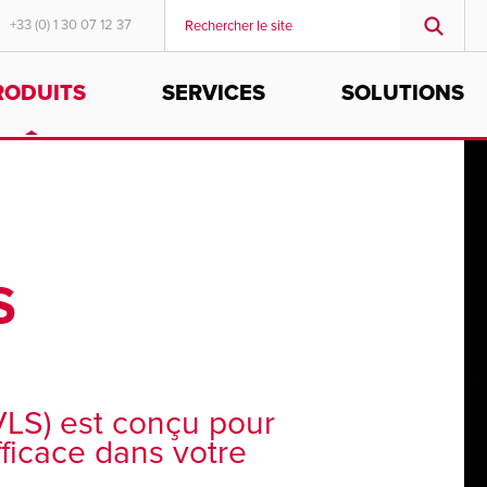
+33 (0) 1 30 07 12 37
RODUITS
SERVICES
SOLUTIONS
MIDDLE EAST/AFRICA
English
S
VLS) est conçu pour
efficace dans votre