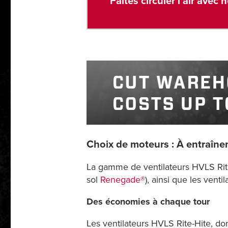
Faites circuler l’air ave
Choix de moteurs : À entraîne
La gamme de ventilateurs HVLS Rite-
sol
Renegade®
), ainsi que les venti
Des économies à chaque tour
Les ventilateurs HVLS Rite-Hite, d