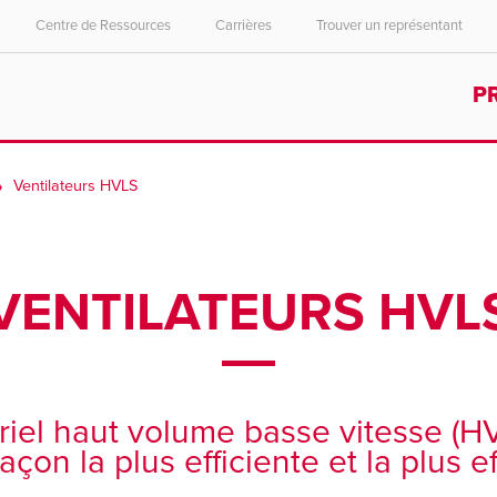
Centre de Ressources
Carrières
Trouver un représentant
Select your location and language.
P
ASIA PACIFIC
English
Ventilateurs HVLS
中文
VENTILATEURS HVL
triel haut volume basse vitesse (H
 façon la plus efficiente et la plus 