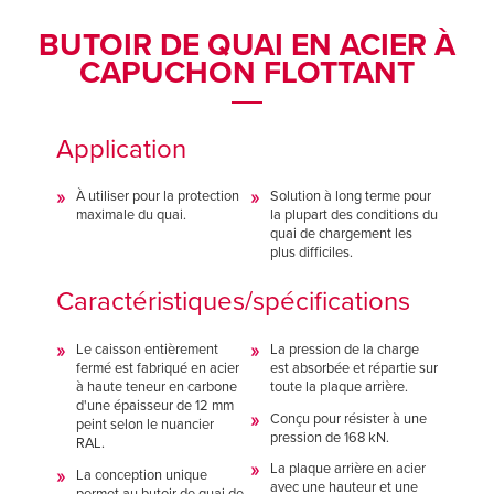
Français
Français
TROUVER UN REPRÉSENTANT
BUTOIR DE QUAI EN ACIER À
Italiano
Italiano
CAPUCHON FLOTTANT
+33 (0) 1 30 07 12 37
Dutch
Dutch
Application
ASIA PACIFIC
ASIA PACIFIC
À utiliser pour la protection
Solution à long terme pour
maximale du quai.
la plupart des conditions du
English
English
quai de chargement les
plus difficiles.
中文
中文
Caractéristiques/spécifications
Le caisson entièrement
La pression de la charge
MIDDLE EAST/AFRICA
MIDDLE EAST/AFRICA
fermé est fabriqué en acier
est absorbée et répartie sur
à haute teneur en carbone
toute la plaque arrière.
English
English
d'une épaisseur de 12 mm
Conçu pour résister à une
peint selon le nuancier
pression de 168 kN.
RAL.
La plaque arrière en acier
La conception unique
avec une hauteur et une
permet au butoir de quai de