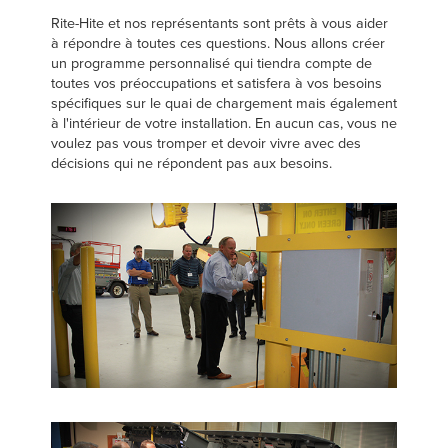
Français
TROUVER UN REPRÉSENTANT
Rite-Hite et nos représentants sont prêts à vous aider
Italiano
à répondre à toutes ces questions. Nous allons créer
un programme personnalisé qui tiendra compte de
+33 (0) 1 30 07 12 37
Dutch
toutes vos préoccupations et satisfera à vos besoins
spécifiques sur le quai de chargement mais également
à l'intérieur de votre installation. En aucun cas, vous ne
voulez pas vous tromper et devoir vivre avec des
ASIA PACIFIC
décisions qui ne répondent pas aux besoins.
English
中文
MIDDLE EAST/AFRICA
English