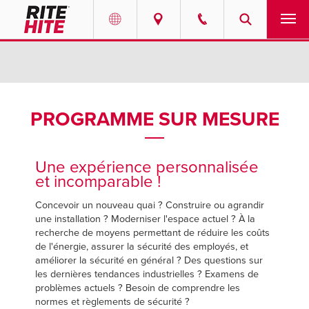
PRODUITS
Select your location and language.
SERVICES
AMERICAS
PROGRAMME SUR MESURE
English
SOLUTIONS
Español
Une expérience personnalisée
PROFIL CORPORATIF
et incomparable !
Portuguese
Concevoir un nouveau quai ? Construire ou agrandir
CONTACTER
une installation ? Moderniser l'espace actuel ? À la
recherche de moyens permettant de réduire les coûts
EUROPE
CENTRE DE RESSOURCES
de l'énergie, assurer la sécurité des employés, et
améliorer la sécurité en général ? Des questions sur
English
les dernières tendances industrielles ? Examens de
CARRIÈRES
problèmes actuels ? Besoin de comprendre les
Deutsch
normes et règlements de sécurité ?