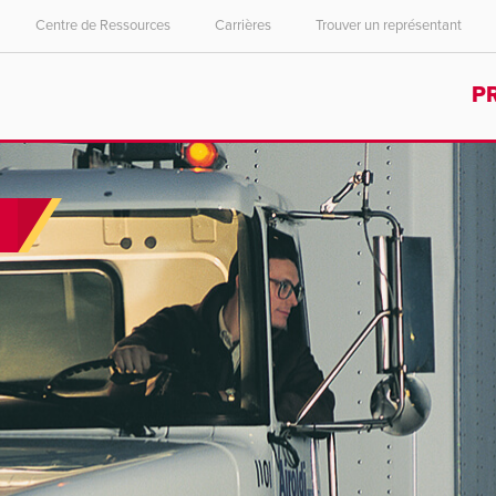
Centre de Ressources
Carrières
Trouver un représentant
Select your location and language.
Select your location and language.
P
ASIA PACIFIC
ASIA PACIFIC
English
English
中文
中文