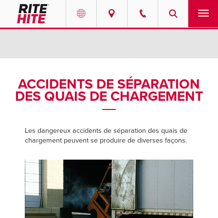
PRODUITS
Select your location and language.
SERVICES
AMERICAS
ACCIDENTS DE SÉPARATION
DES QUAIS DE CHARGEMENT
English
SOLUTIONS
Español
PROFIL CORPORATIF
Portuguese
Les dangereux accidents de séparation des quais de
chargement peuvent se produire de diverses façons.
CONTACTER
EUROPE
CENTRE DE RESSOURCES
English
CARRIÈRES
Deutsch