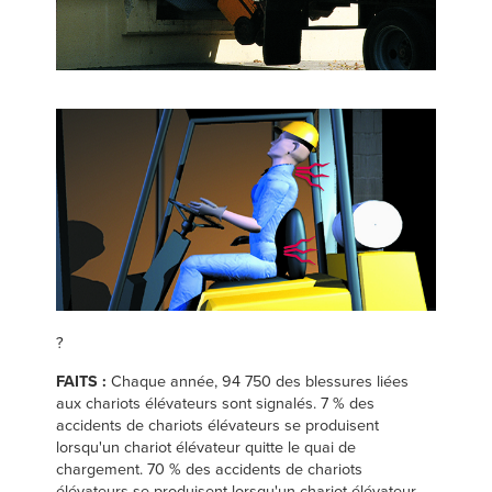
Français
TROUVER UN REPRÉSENTANT
Italiano
+33 (0) 1 30 07 12 37
Dutch
ASIA PACIFIC
English
中文
?
MIDDLE EAST/AFRICA
FAITS :
Chaque année, 94 750 des blessures liées
English
aux chariots élévateurs sont signalés. 7 % des
accidents de chariots élévateurs se produisent
lorsqu'un chariot élévateur quitte le quai de
chargement. 70 % des accidents de chariots
élévateurs se produisent lorsqu'un chariot élévateur