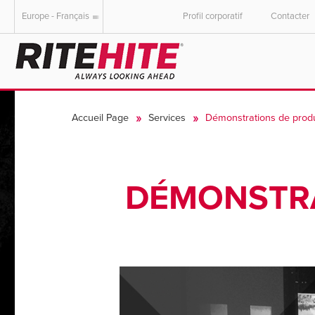
Europe - Français
Profil corporatif
Contacter
AMERICAS
EUROPE
English
English
Accueil Page
Services
Démonstrations de produ
Español
Deutsch
Portuguese
Français
Italiano
DÉMONSTRA
Dutch