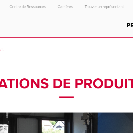
Centre de Ressources
Carrières
Trouver un représentant
Select your location and language.
P
ASIA PACIFIC
English
it
中文
TIONS DE PRODUITS