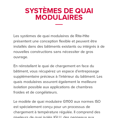
Français
Français
TROUVER UN REPRÉSENTANT
SYSTÈMES DE QUAI
Italiano
Italiano
MODULAIRES
+33 (0) 1 30 07 12 37
Dutch
Dutch
Les systèmes de quai modulaires de Rite-Hite
présentent une conception flexible et peuvent être
ASIA PACIFIC
ASIA PACIFIC
installés dans des bâtiments existants ou intégrés à de
nouvelles constructions sans nécessiter de gros
English
English
ouvrage.
中文
中文
En réinstallant le quai de chargement en face du
bâtiment, vous récupérez un espace d’entreposage
supplémentaire précieux à l’intérieur du bâtiment. Les
quais modulaires assurent également la meilleure
MIDDLE EAST/AFRICA
MIDDLE EAST/AFRICA
isolation possible aux applications de chambres
froides et de congélateurs.
English
English
Le modèle de quai modulaire G1100 aux normes ISO
est spécialement conçu pour un processus de
chargement à température régulée. Il comprend des
niveleurs de quai isolés IGLU, des panneaux aux