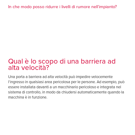
Français
CERCATE UN RAPPRESENTANTE
In che modo posso ridurre i livelli di rumore nell’impianto?
Italiano
+39 (0) 236714370
Dutch
ASIA PACIFIC
Qual è lo scopo di una barriera ad
English
alta velocità?
中文
Una porta a barriera ad alta velocità può impedire velocemente
l'ingresso in qualsiasi area pericolosa per le persone. Ad esempio, può
MIDDLE EAST/AFRICA
essere installata davanti a un macchinario pericoloso e integrata nel
sistema di controllo, in modo da chiudersi automaticamente quando la
English
macchina è in funzione.