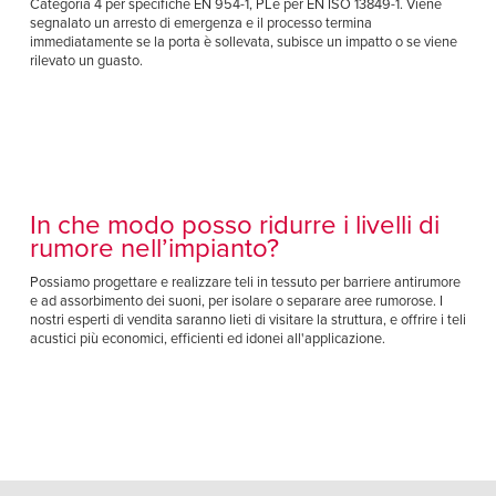
Categoria 4 per specifiche EN 954-1, PLe per EN ISO 13849-1. Viene
segnalato un arresto di emergenza e il processo termina
immediatamente se la porta è sollevata, subisce un impatto o se viene
rilevato un guasto.
In che modo posso ridurre i livelli di
rumore nell’impianto?
Possiamo progettare e realizzare teli in tessuto per barriere antirumore
e ad assorbimento dei suoni, per isolare o separare aree rumorose. I
nostri esperti di vendita saranno lieti di visitare la struttura, e offrire i teli
acustici più economici, efficienti ed idonei all'applicazione.
INFORMATIVA SULLA PRIVACY