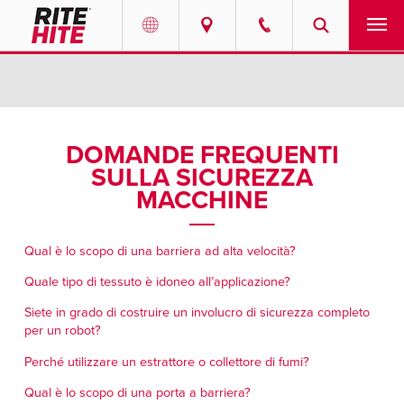
PRODOTTI
Select your location and language.
SERVIZI
AMERICAS
DOMANDE FREQUENTI
SULLA SICUREZZA
English
SOLUZIONI
MACCHINE
Español
CHI SIAMO
Portuguese
Qual è lo scopo di una barriera ad alta velocità?
CONTATTO
Quale tipo di tessuto è idoneo all’applicazione?
Siete in grado di costruire un involucro di sicurezza completo
EUROPE
CENTRO RISORSE
per un robot?
English
Perché utilizzare un estrattore o collettore di fumi?
LAVORATE CON NOI
Deutsch
Qual è lo scopo di una porta a barriera?