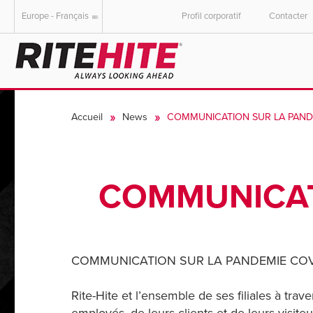
Europe - Français
Profil corporatif
Contacter
AMERICAS
EUROPE
English
English
Accueil
News
COMMUNICATION SUR LA PANDE
Español
Deutsch
Portuguese
Français
Italiano
COMMUNICAT
Dutch
COMMUNICATION SUR LA PANDEMIE COV
Rite-Hite et l’ensemble de ses filiales à tr