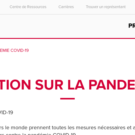
Centre de Ressources
Carrières
Trouver un représentant
Select your location and language.
P
ASIA PACIFIC
English
MIE COVID-19
中文
ION SUR LA PANDEM
ID-19
avers le monde prennent toutes les mesures nécessaires et 