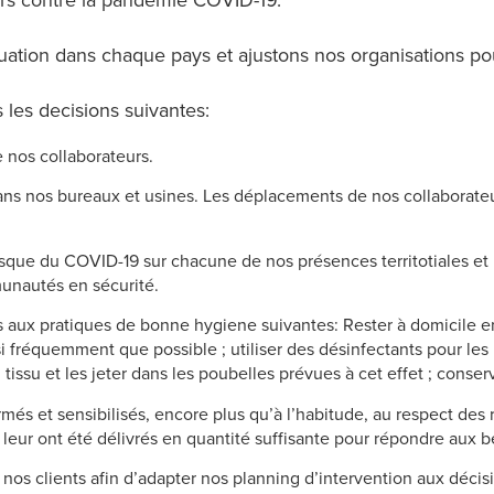
eurs contre la pandémie COVID-19.
ituation dans chaque pays et ajustons nos organisations 
 les decisions suivantes:
 nos collaborateurs.
dans nos bureaux et usines. Les déplacements de nos collaborate
sque du COVID-19 sur chacune de nos présences territotiales et
unautés en sécurité.
s aux pratiques de bonne hygiene suivantes: Rester à domicile en
i fréquemment que possible ; utiliser des désinfectants pour les
tissu et les jeter dans les poubelles prévues à cet effet ; conser
és et sensibilisés, encore plus qu’à l’habitude, au respect des r
leur ont été délivrés en quantité suffisante pour répondre aux be
s clients afin d’adapter nos planning d’intervention aux décisions